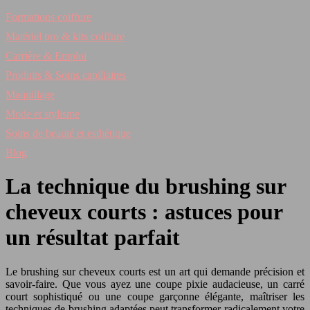
Formations coiffure
Matériel pro & kits coiffure
Carrière & Emploi
Produits & Soins capillaires
Maquillage
Mode et stylisme
Soins de beauté et esthétique
Blog
La technique du brushing sur
cheveux courts : astuces pour
un résultat parfait
Le brushing sur cheveux courts est un art qui demande précision et
savoir-faire. Que vous ayez une coupe pixie audacieuse, un carré
court sophistiqué ou une coupe garçonne élégante, maîtriser les
techniques de brushing adaptées peut transformer radicalement votre