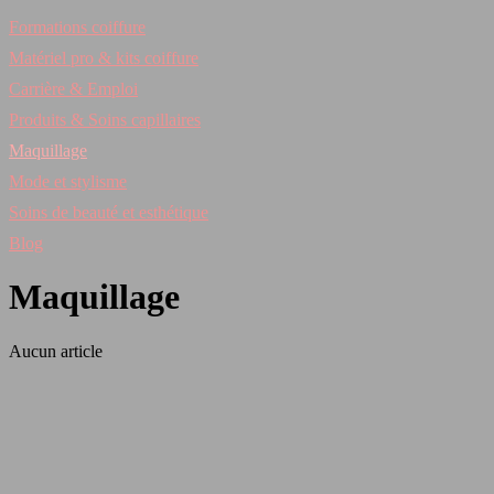
Formations coiffure
Matériel pro & kits coiffure
Carrière & Emploi
Produits & Soins capillaires
Maquillage
Mode et stylisme
Soins de beauté et esthétique
Blog
Maquillage
Aucun article